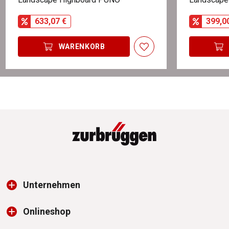
633,07 €
399,0
WARENKORB
Unternehmen
Onlineshop