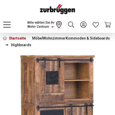
Choose a different country or region to see
content for your location and shop online
CONTINUE
Bitte wählen Sie Ihr
Wohn-Zentrum
Startseite
Möbel
Wohnzimmer
Kommoden & Sideboards
Highboards
Bildergalerie überspringen