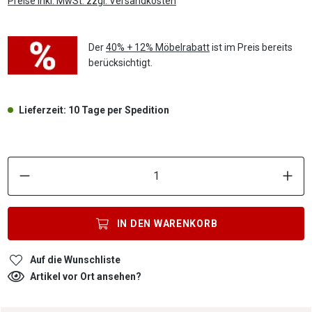
Preise inkl. MwSt. zzgl. Versandkosten
Der
40% + 12% Möbelrabatt
ist im Preis bereits
berücksichtigt.
Lieferzeit: 10 Tage per Spedition
P
IN DEN
WARENKORB
Auf die Wunschliste
Artikel vor Ort ansehen?