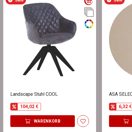
Landscape Stuhl COOL
ASA SELEC
104,02 €
6,32 €
WARENKORB