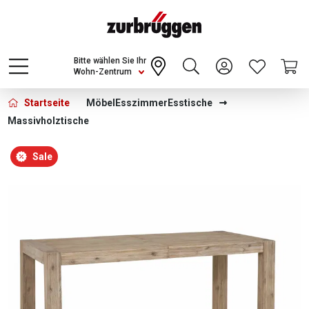
Choose a different country or region to see
content for your location and shop online
CONTINUE
Bitte wählen Sie Ihr
Wohn-Zentrum
Startseite
Möbel
Esszimmer
Esstische
Massivholztische
Bildergalerie überspringen
Sale