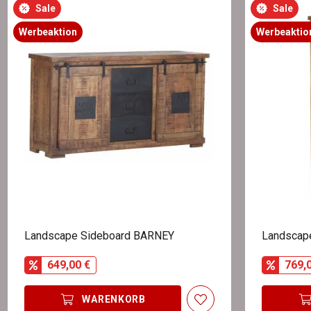
Sale
Sale
Werbeaktion
Werbeaktio
Landscape Sideboard BARNEY
Landscap
649,00 €
769,
WARENKORB