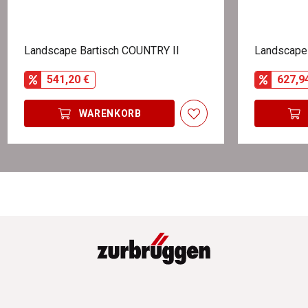
Landscape Bartisch COUNTRY II
Landscape
541,20 €
627,9
WARENKORB