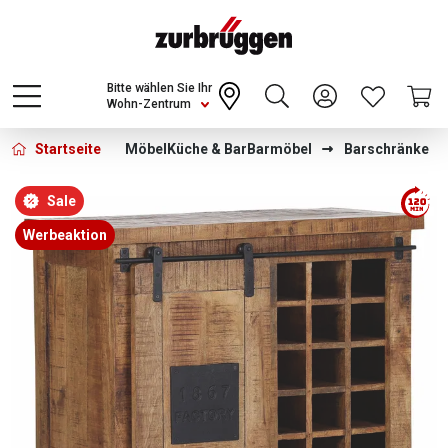
Choose a different country or region to see
content for your location and shop online
CONTINUE
Bitte wählen Sie Ihr
Wohn-Zentrum
Startseite
Möbel
Küche & Bar
Barmöbel
Barschränke
Bildergalerie überspringen
Sale
Werbeaktion