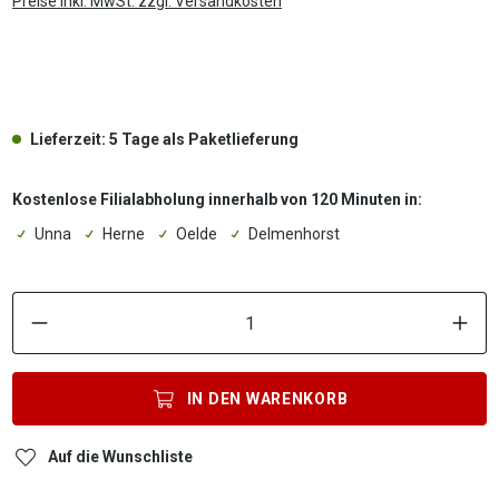
Preise inkl. MwSt. zzgl. Versandkosten
.
Lieferzeit: 5 Tage als Paketlieferung
Kostenlose Filialabholung innerhalb von 120 Minuten in:
Unna
Herne
Oelde
Delmenhorst
P
IN DEN
WARENKORB
Auf die Wunschliste