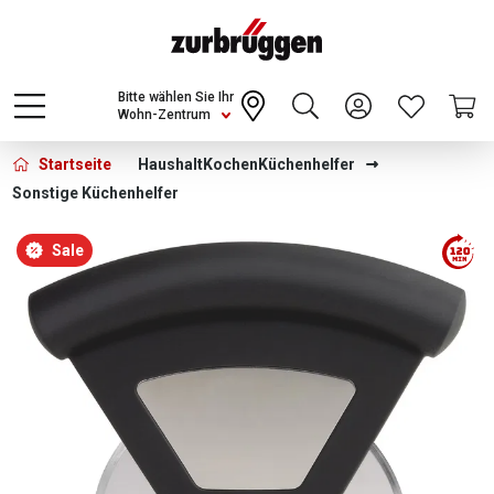
Choose a different country or region to see
content for your location and shop online
CONTINUE
Bitte wählen Sie Ihr
Wohn-Zentrum
Startseite
Haushalt
Kochen
Küchenhelfer
Sonstige Küchenhelfer
Bildergalerie überspringen
Sale