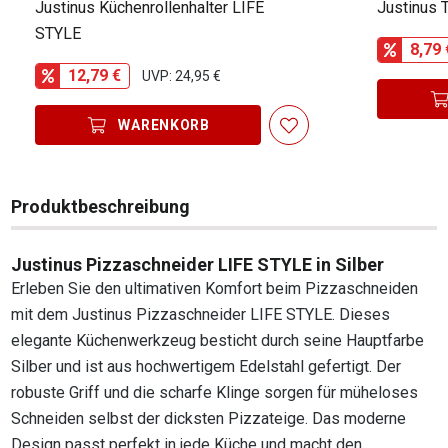
Justinus Küchenrollenhalter LIFE
Justinus 
STYLE
8,79 
12,79 €
UVP: 24,95 €
WARENKORB
Produktbeschreibung
Justinus Pizzaschneider LIFE STYLE in Silber
Erleben Sie den ultimativen Komfort beim Pizzaschneiden
mit dem Justinus Pizzaschneider LIFE STYLE. Dieses
elegante Küchenwerkzeug besticht durch seine Hauptfarbe
Silber und ist aus hochwertigem Edelstahl gefertigt. Der
robuste Griff und die scharfe Klinge sorgen für müheloses
Schneiden selbst der dicksten Pizzateige. Das moderne
Design passt perfekt in jede Küche und macht den