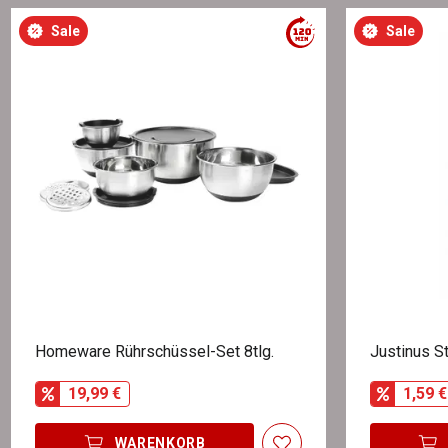
Sale
Sale
Homeware Rührschüssel-Set 8tlg.
Justinus S
19,99 €
1,59 €
WARENKORB