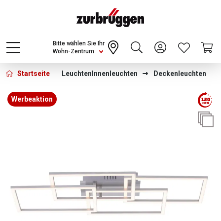
Choose a different country or region to see
content for your location and shop online
CONTINUE
Bitte wählen Sie Ihr
Wohn-Zentrum
Startseite
Leuchten
Innenleuchten
Deckenleuchten
Bildergalerie überspringen
Werbeaktion