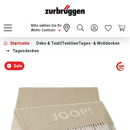
Choose a different country or region to see
content for your location and shop online
CONTINUE
Bitte wählen Sie Ihr
Wohn-Zentrum
Startseite
Deko & Textil
Textilien
Tages- & Wolldecken
Tagesdecken
Bildergalerie überspringen
Sale