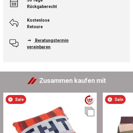
30 Tage
Rückgaberecht
Kostenlose
Retoure
Beratungstermin
vereinbaren
Zusammen kaufen mit
Sale
Sale