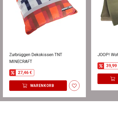
Zurbrüggen Dekokissen TNT
JOOP! Wo
MINECRAFT
39,99 
27,46 €
WARENKORB