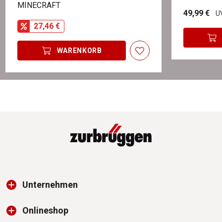
MINECRAFT
49,99 €
UV
27,46 €
WARENKORB
Unternehmen
Onlineshop