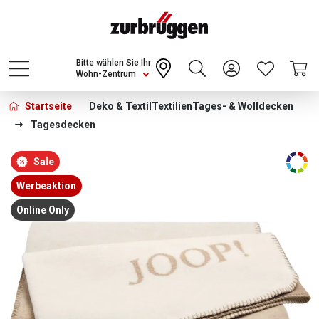
Choose a different country or region to see
content for your location and shop online
CONTINUE
Bitte wählen Sie Ihr
Wohn-Zentrum
Startseite
Deko & Textil
Textilien
Tages- & Wolldecken
Tagesdecken
Bildergalerie überspringen
Sale
Werbeaktion
Online Only