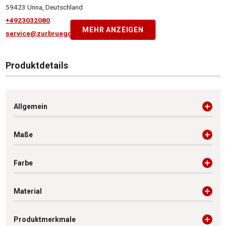
59423 Unna, Deutschland
+4923032080
MEHR ANZEIGEN
service@zurbrueggen.de
Produktdetails
Allgemein
Maße
Farbe
Material
Produktmerkmale