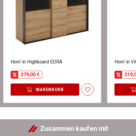
Hom´in Highboard EDRA
Hom´in Vi
379,00 €
319,
WARENKORB
Zusammen kaufen mit