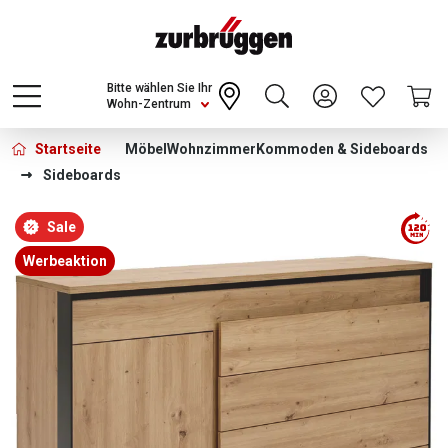
Choose a different country or region to see
content for your location and shop online
CONTINUE
Bitte wählen Sie Ihr
Wohn-Zentrum
Startseite
Möbel
Wohnzimmer
Kommoden & Sideboards
Sideboards
Bildergalerie überspringen
Sale
Werbeaktion