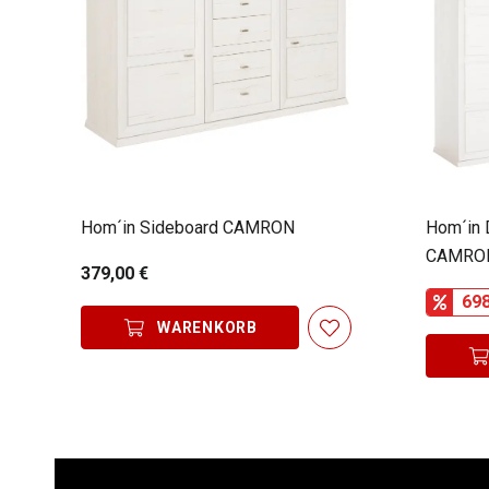
Hom´in Sideboard CAMRON
Hom´in 
CAMRO
379,00 €
698
WARENKORB