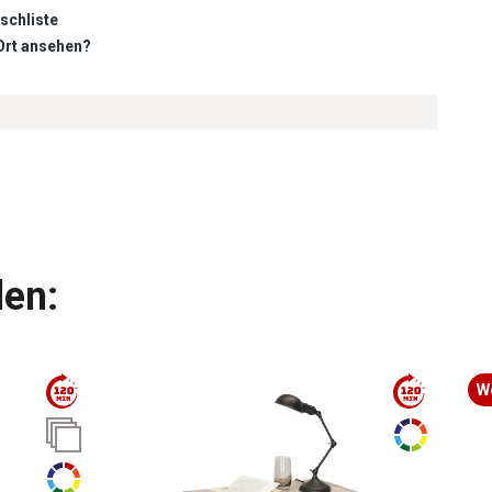
schliste
 Ort ansehen?
len:
W