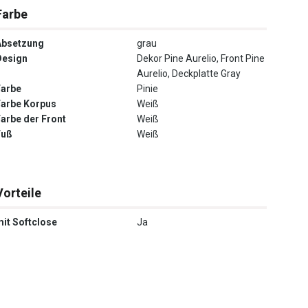
Farbe
Absetzung
grau
Design
Dekor Pine Aurelio, Front Pine
Aurelio, Deckplatte Gray
Farbe
Pinie
Farbe Korpus
Weiß
Farbe der Front
Weiß
Fuß
Weiß
Vorteile
mit Softclose
Ja