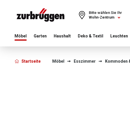
Choose a different country or region to see content for your 
Bitte wählen Sie Ihr
Wohn-Zentrum
Möbel
Garten
Haushalt
Deko & Textil
Leuchten
Startseite
Möbel
Esszimmer
Kommoden &