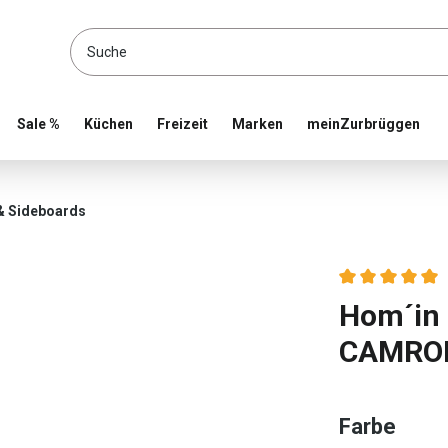
location and shop online
Sale %
Küchen
Freizeit
Marken
meinZurbrüggen
 Sideboards
Durchschnittlic
Hom´in
CAMRO
ausw
Farbe