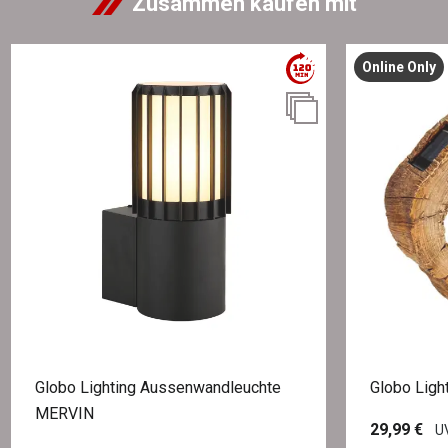
Zusammen kaufen mit
Online Only
Globo Lighting Aussenwandleuchte
Globo Light
MERVIN
29,99 €
UV