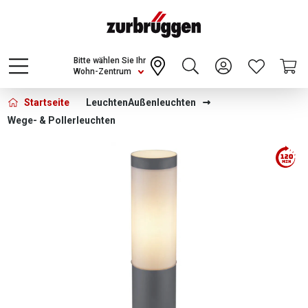
Choose a different country or region to see
content for your location and shop online
CONTINUE
Bitte wählen Sie Ihr
Wohn-Zentrum
Startseite
Leuchten
Außenleuchten
Wege- & Pollerleuchten
Bildergalerie überspringen