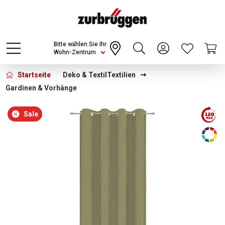
Choose a different country or region to see
content for your location and shop online
CONTINUE
Bitte wählen Sie Ihr
Wohn-Zentrum
Startseite
Deko & Textil
Textilien
Gardinen & Vorhänge
Bildergalerie überspringen
Sale