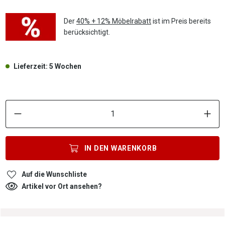
Der
40% + 12% Möbelrabatt
ist im Preis bereits
berücksichtigt.
Lieferzeit: 5 Wochen
P
IN DEN
WARENKORB
Auf die Wunschliste
Artikel vor Ort ansehen?