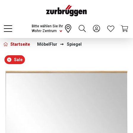
Choose a different country or region to see
content for your location and shop online
CONTINUE
Bitte wählen Sie Ihr
Wohn-Zentrum
Startseite
Möbel
Flur
Spiegel
Bildergalerie überspringen
Sale