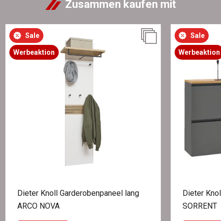
Zusammen kaufen mit
Sale
Sale
Werbeaktion
Werbeaktion
Dieter Knoll Garderobenpaneel lang
Dieter Kno
ARCO NOVA
SORRENT