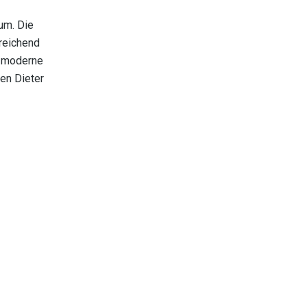
um. Die
reichend
g moderne
den Dieter