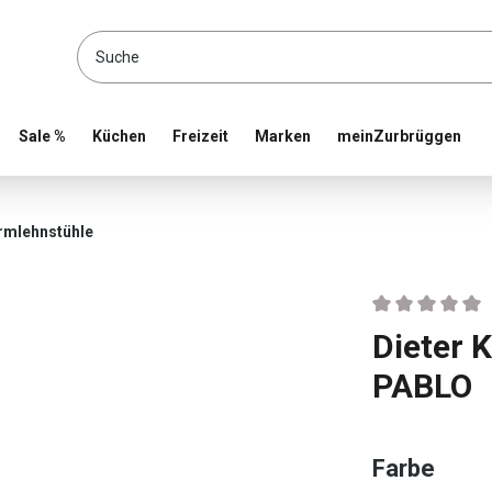
location and shop online
Sale %
Küchen
Freizeit
Marken
meinZurbrüggen
rmlehnstühle
Durchschnittlic
Dieter 
PABLO
ausw
Farbe