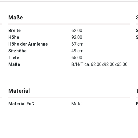
Maße
Breite
62.00
S
Höhe
92.00
S
Höhe der Armlehne
67 cm
Sitzhöhe
49 cm
Tiefe
65.00
Maße
B/H/T ca. 62.00x92.00x65.00
Material
Material Fuß
Metall