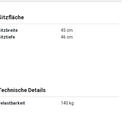
Sitzfläche
itzbreite
45 cm
itztiefe
46 cm
Technische Details
Belastbarkeit
140 kg