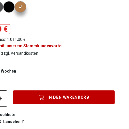
tor Farbe
0 €
ss: 1.011,00 €
 mit unserem Stammkundenvorteil.
. zzgl. Versandkosten
-6 Wochen
Produkt Anzahl: Gib den gewünschten Wert ein oder benutze die S
IN DEN
WARENKORB
schliste
 Ort ansehen?