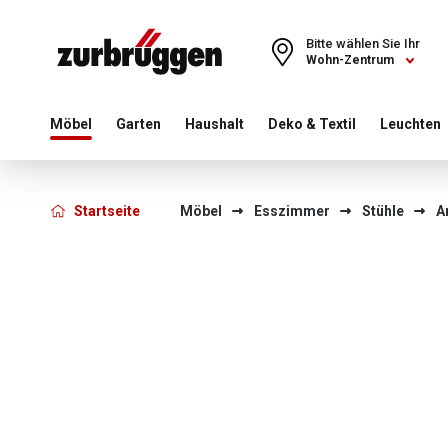
Choose a different country or region to see content for your 
Bitte wählen Sie Ihr
Wohn-Zentrum
Möbel
Garten
Haushalt
Deko & Textil
Leuchten
Startseite
Möbel
Esszimmer
Stühle
A