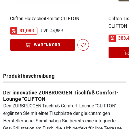
Clifton Holzscheit-Imitat CLIFTON
Clifton T
CLIFTON
31,08 €
UVP: 44,85 €
383,
WARENKORB
Produktbeschreibung
Der innovative ZURBRÜGGEN Tischfuß Comfort-
Lounge "CLIFTON"
Den ZURBRÜGGEN Tischfuß Comfort-Lounge "CLIFTON"
ergänzen Sie mit einer Tischplatte der gleichnamigen
Herstellerserie. Somit haben Sie bereits eine integrierte
Gas-Grillstation am Tisch, die sich perfekt für Ihre Terrasse