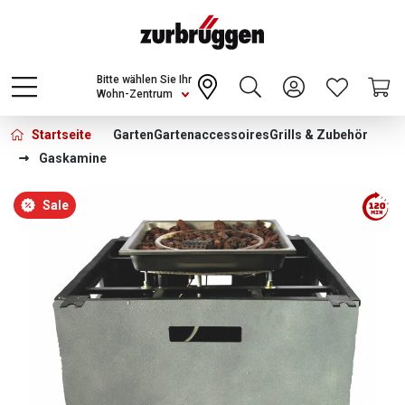
Choose a different country or region to see
content for your location and shop online
CONTINUE
Bitte wählen Sie Ihr
Wohn-Zentrum
Startseite
Garten
Gartenaccessoires
Grills & Zubehör
Gaskamine
Bildergalerie überspringen
Sale