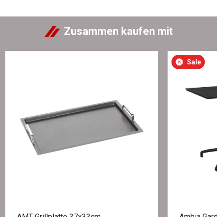
Zusammen kaufen mit
Sale
AMT Grillplatte 37x33cm
Ambia Gard