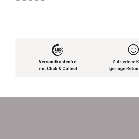
Durchschnittliche Bewertung von 0 von 5 Sternen
Versandkostenfrei
Zufriedene K
mit Click & Collect
geringe Reto