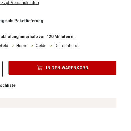
. zzgl. Versandkosten
Tage als Paketlieferung
labholung innerhalb von 120 Minuten in:
efeld
Herne
Oelde
Delmenhorst
Produkt Anzahl: Gib den gewünschten Wert ein oder benutze die Scha
IN DEN
WARENKORB
schliste