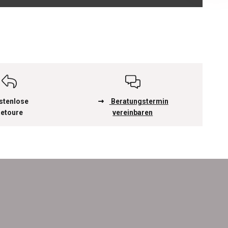
stenlose
Beratungstermin
etoure
vereinbaren