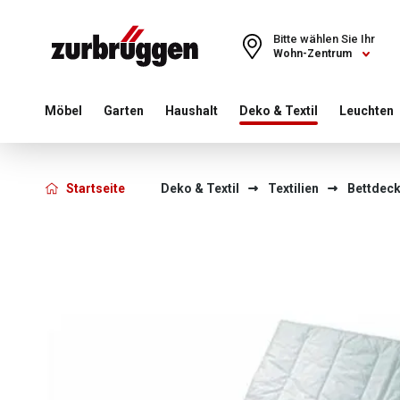
Choose a different country or region to see content for your 
Bitte wählen Sie Ihr
Wohn-Zentrum
Möbel
Garten
Haushalt
Deko & Textil
Leuchten
Startseite
Deko & Textil
Textilien
Bettdeck
Bildergalerie überspringen