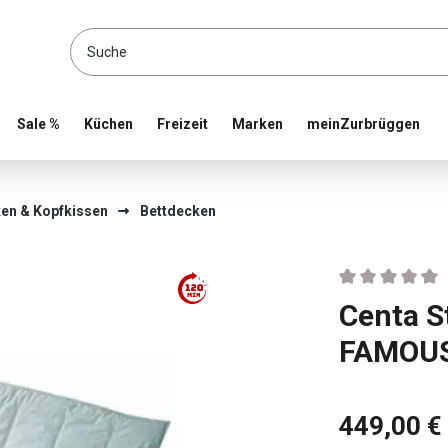
location and shop online
Sale %
Küchen
Freizeit
Marken
meinZurbrüggen
en & Kopfkissen
Bettdecken
Durchschnittlic
Centa S
FAMOU
449,00 €