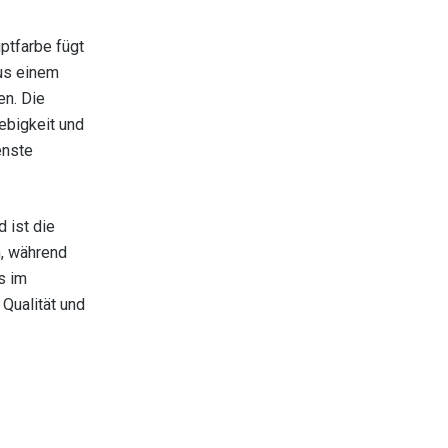
ptfarbe fügt
aus einem
en. Die
ebigkeit und
enste
 ist die
n, während
s im
Qualität und