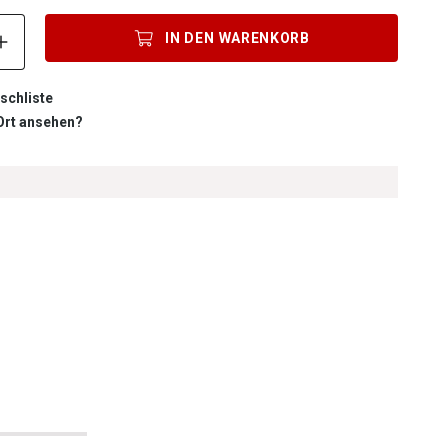
Produkt Anzahl: Gib den gewünschten Wert ein oder benutze die S
IN DEN
WARENKORB
schliste
 Ort ansehen?