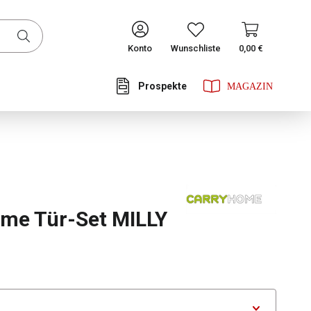
CONTINUE
Konto
Wunschliste
0,00 €
Prospekte
he Bewertung von 5 von 5 Sternen
me Tür-Set MILLY
swählen
tor Variante