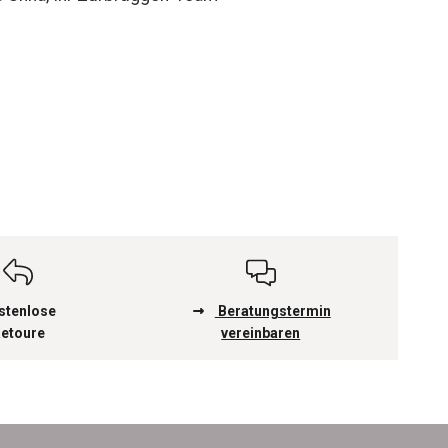
stenlose
Beratungstermin
etoure
vereinbaren