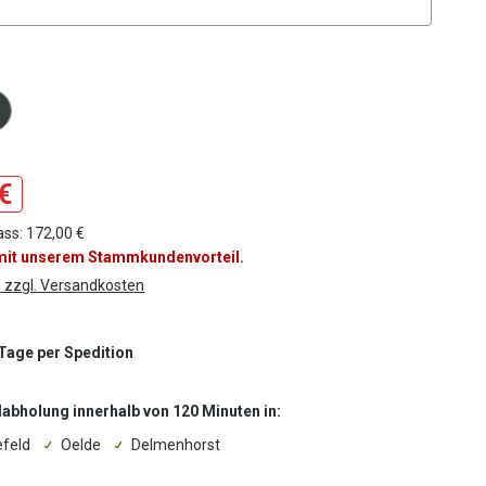
ählen
tor Farbe
€
ass: 172,00 €
 mit unserem Stammkundenvorteil.
. zzgl. Versandkosten
 Tage per Spedition
labholung innerhalb von 120 Minuten in:
efeld
Oelde
Delmenhorst