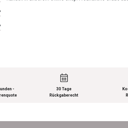
%
%
unden -
30 Tage
Ko
urenquote
Rückgaberecht
R