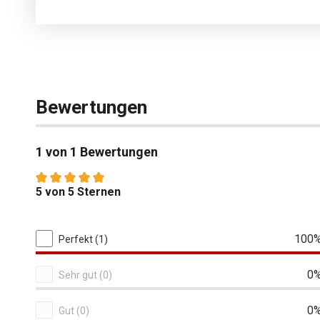
Bewertungen
1 von 1 Bewertungen
Durchschnittliche Bewertung von 5 von 5 Sternen
5 von 5 Sternen
1 von 1 Bewertungen
100
Perfekt (1)
0
Sehr gut (0)
0
Gut (0)