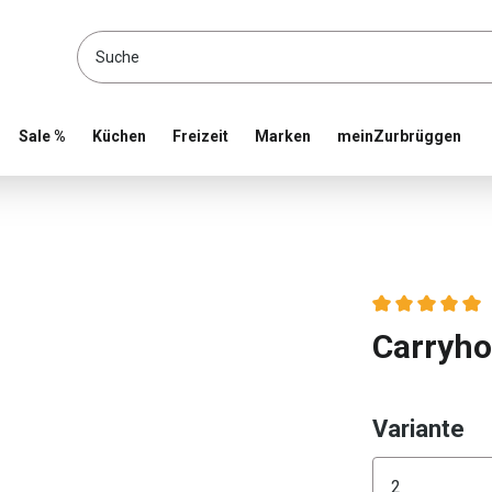
location and shop online
Sale %
Küchen
Freizeit
Marken
meinZurbrüggen
Durchschnittlic
Carryho
au
Variante
Konfigura