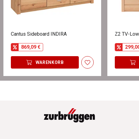
Cantus Sideboard INDIRA
Z2 TV-Low
869,09 €
299,0
WARENKORB