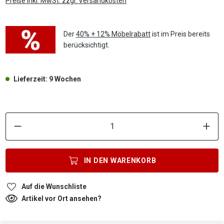
Preise inkl. MwSt. zzgl. Versandkosten
Der
40% + 12% Möbelrabatt
ist im Preis bereits
berücksichtigt.
Lieferzeit: 9 Wochen
P
IN DEN
WARENKORB
Auf die Wunschliste
Artikel vor Ort ansehen?