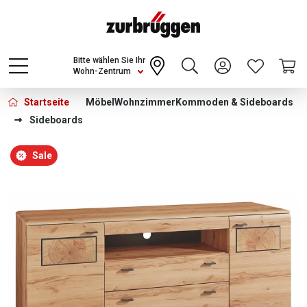
Choose a different country or region to see
content for your location and shop online
CONTINUE
Bitte wählen Sie Ihr
Wohn-Zentrum
Startseite
Möbel
Wohnzimmer
Kommoden & Sideboards
Sideboards
Bildergalerie überspringen
Sale