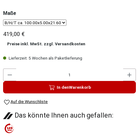
auswählen
Maße
Konfigurator Maße
419,00 €
Preise inkl. MwSt. zzgl. Versandkosten
Lieferzeit: 5 Wochen als Paketlieferung
P
In den
Warenkorb
Auf die Wunschliste
Das könnte Ihnen auch gefallen: