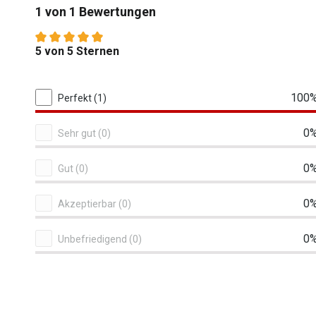
1 von 1 Bewertungen
Durchschnittliche Bewertung von 5 von 5 Sternen
5 von 5 Sternen
1 von 1 Bewertungen
100
Perfekt (1)
0
Sehr gut (0)
0
Gut (0)
0
Akzeptierbar (0)
0
Unbefriedigend (0)