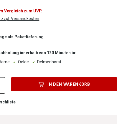
im Vergleich zum UVP.
. zzgl. Versandkosten
Tage als Paketlieferung
labholung innerhalb von 120 Minuten in:
Herne
Oelde
Delmenhorst
Produkt Anzahl: Gib den gewünschten Wert ein oder benutze die Sc
IN DEN
WARENKORB
schliste