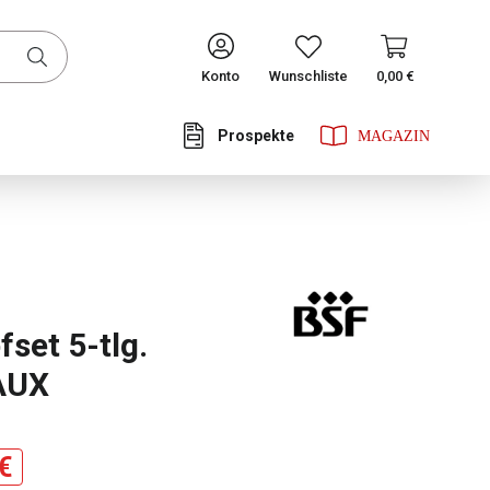
CONTINUE
Konto
Wunschliste
0,00 €
Prospekte
he Bewertung von 5 von 5 Sternen
set 5-tlg.
AUX
€