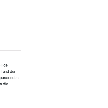
ilige
f und der
r passenden
n die