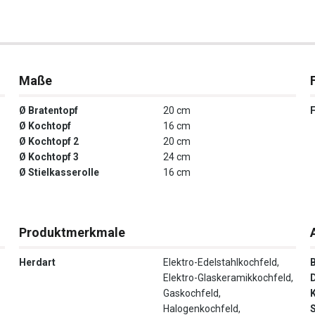
Maße
Ø Bratentopf
20 cm
Ø Kochtopf
16 cm
Ø Kochtopf 2
20 cm
Ø Kochtopf 3
24 cm
Ø Stielkasserolle
16 cm
Produktmerkmale
Herdart
Elektro-Edelstahlkochfeld,
Elektro-Glaskeramikkochfeld,
Gaskochfeld,
Halogenkochfeld,