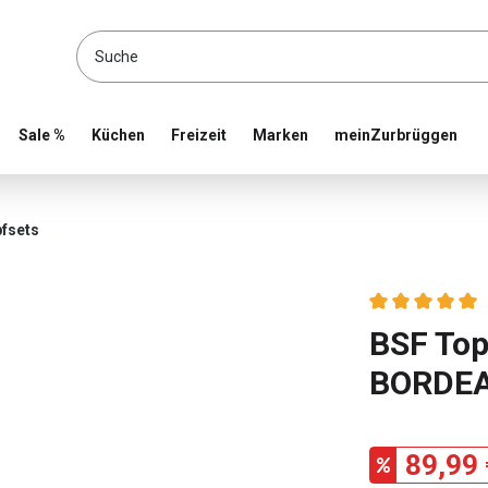
location and shop online
Sale %
Küchen
Freizeit
Marken
meinZurbrüggen
fsets
Durchschnittlic
BSF Topf
BORDE
89,99 