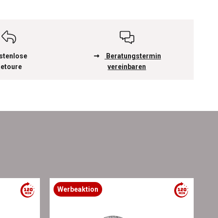
stenlose
Beratungstermin
etoure
vereinbaren
Werbeaktion