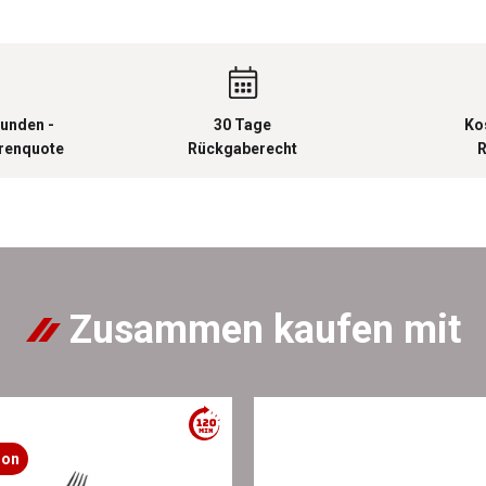
unden -
30 Tage
Ko
urenquote
Rückgaberecht
R
Zusammen kaufen mit
ion