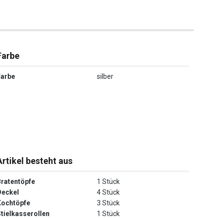
Farbe
Farbe
silber
Artikel besteht aus
Bratentöpfe
1 Stück
Deckel
4 Stück
Kochtöpfe
3 Stück
Stielkasserollen
1 Stück