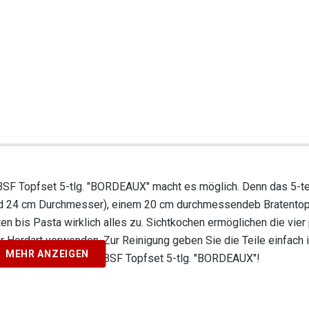
BSF Topfset 5-tlg. "BORDEAUX" macht es möglich. Denn das 5-te
und 24 cm Durchmesser), einem 20 cm durchmessendeb Bratentop
en bis Pasta wirklich alles zu. Sichtkochen ermöglichen die vie
 Herdart verwenden. Zur Reinigung geben Sie die Teile einfach i
MEHR ANZEIGEN
hen Gerichten aus dem BSF Topfset 5-tlg. "BORDEAUX"!