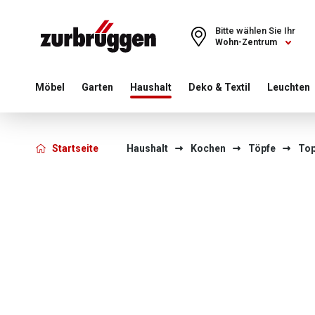
Choose a different country or region to see content for your 
Bitte wählen Sie Ihr
Wohn-Zentrum
Möbel
Garten
Haushalt
Deko & Textil
Leuchten
Startseite
Haushalt
Kochen
Töpfe
Top