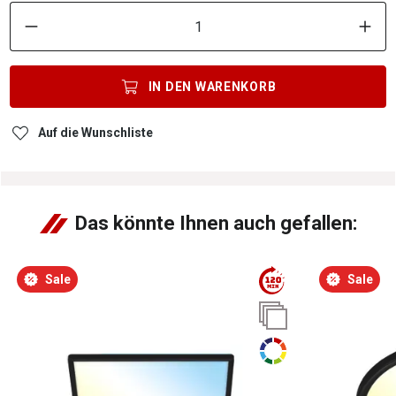
P
IN DEN
WARENKORB
Auf die Wunschliste
Das könnte Ihnen auch gefallen:
Sale
Sale