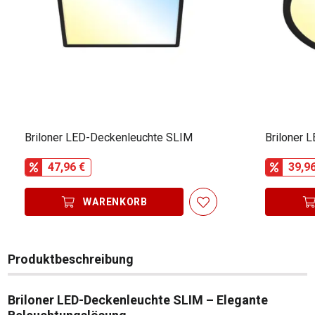
Briloner LED-Deckenleuchte SLIM
Briloner 
47,96 €
39,9
WARENKORB
Produktbeschreibung
Briloner LED-Deckenleuchte SLIM – Elegante