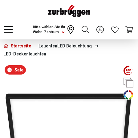
Choose a different country or region to see
content for your location and shop online
CONTINUE
Bitte wählen Sie Ihr
Wohn-Zentrum
Startseite
Leuchten
LED Beleuchtung
LED-Deckenleuchten
Bildergalerie überspringen
Sale