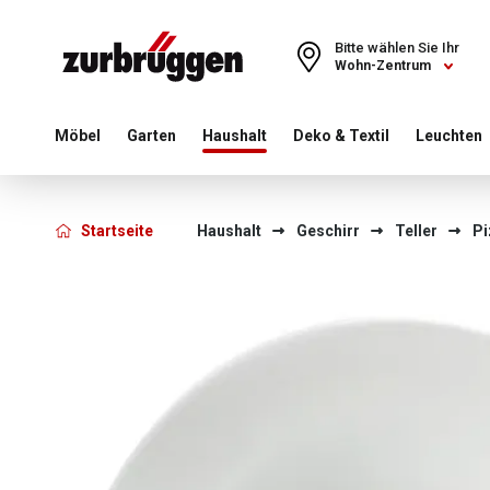
Choose a different country or region to see content for your 
Bitte wählen Sie Ihr
Wohn-Zentrum
Möbel
Garten
Haushalt
Deko & Textil
Leuchten
Startseite
Haushalt
Geschirr
Teller
Pi
Bildergalerie überspringen