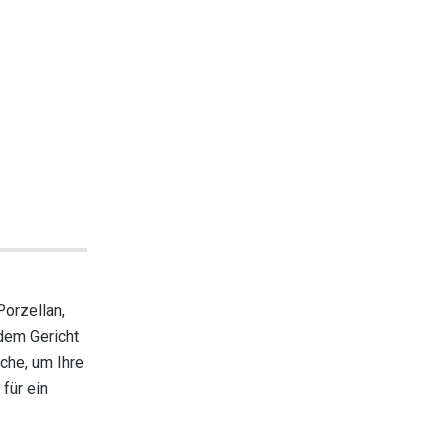
Porzellan,
edem Gericht
äche, um Ihre
 für ein