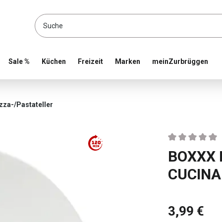
location and shop online
Sale %
Küchen
Freizeit
Marken
meinZurbrüggen
zza-/Pastateller
Durchschnittlic
BOXXX P
CUCINA
3,99 €