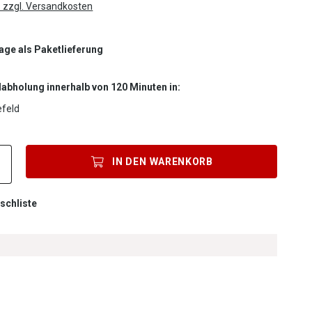
. zzgl. Versandkosten
Tage als Paketlieferung
labholung innerhalb von 120 Minuten in:
efeld
Produkt Anzahl: Gib den gewünschten Wert ein oder benutze die Sc
IN DEN
WARENKORB
schliste