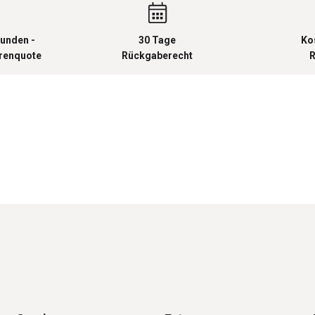
unden -
30 Tage
Ko
urenquote
Rückgaberecht
R