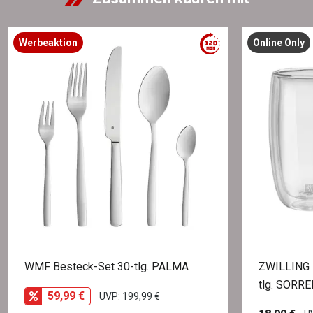
Werbeaktion
Online Only
WMF Besteck-Set 30-tlg. PALMA
ZWILLING L
tlg. SORR
59,99 €
UVP: 199,99 €