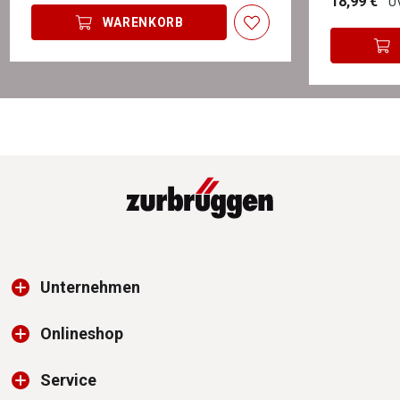
18,99 €
UV
WARENKORB
Unternehmen
Onlineshop
Service