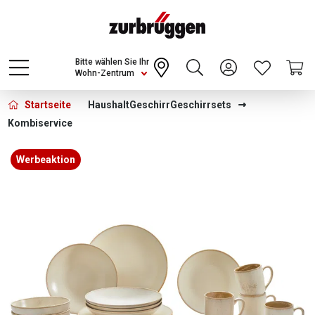
Choose a different country or region to see
content for your location and shop online
CONTINUE
Bitte wählen Sie Ihr
Wohn-Zentrum
Startseite
Haushalt
Geschirr
Geschirrsets
Kombiservice
Bildergalerie überspringen
Werbeaktion