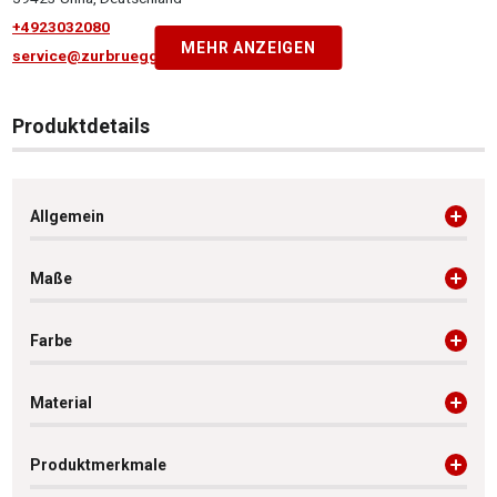
+4923032080
MEHR ANZEIGEN
service@zurbrueggen.de
Produktdetails
Allgemein
Maße
Farbe
Material
Produktmerkmale