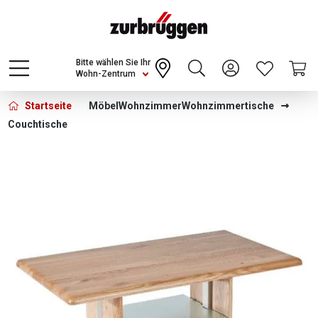
Choose a different country or region to see
content for your location and shop online
CONTINUE
Bitte wählen Sie Ihr
Wohn-Zentrum
Startseite
Möbel
Wohnzimmer
Wohnzimmertische
Couchtische
Bildergalerie überspringen