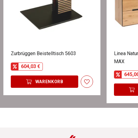
Zurbrüggen Beistelltisch 5603
Linea Natu
MAX
604,03 €
645,0
WARENKORB