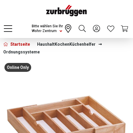
Choose a different country or region to see
content for your location and shop online
CONTINUE
Bitte wählen Sie Ihr
Wohn-Zentrum
Startseite
Haushalt
Kochen
Küchenhelfer
Ordnungssysteme
Bildergalerie überspringen
Online Only