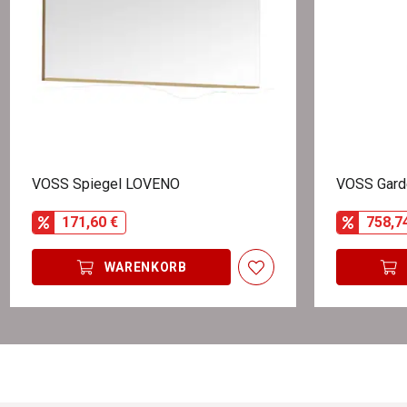
VOSS Spiegel LOVENO
VOSS Gard
171,60 €
758,7
WARENKORB