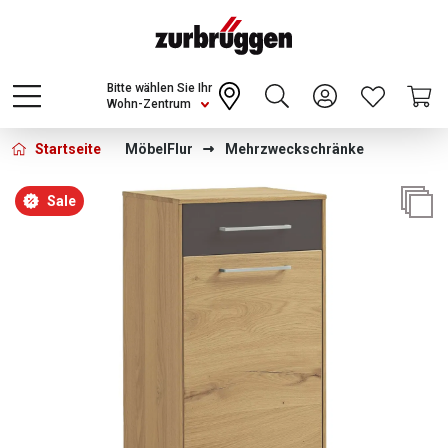
Choose a different country or region to see
content for your location and shop online
CONTINUE
Bitte wählen Sie Ihr
Wohn-Zentrum
Startseite
Möbel
Flur
Mehrzweckschränke
Bildergalerie überspringen
Sale