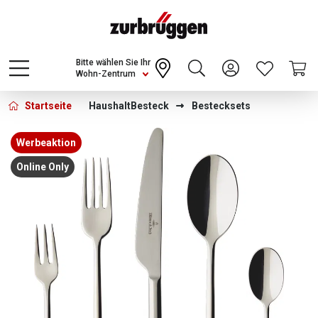
Choose a different country or region to see
content for your location and shop online
CONTINUE
Bitte wählen Sie Ihr
Wohn-Zentrum
Startseite
Haushalt
Besteck
Bestecksets
Bildergalerie überspringen
Werbeaktion
Online Only