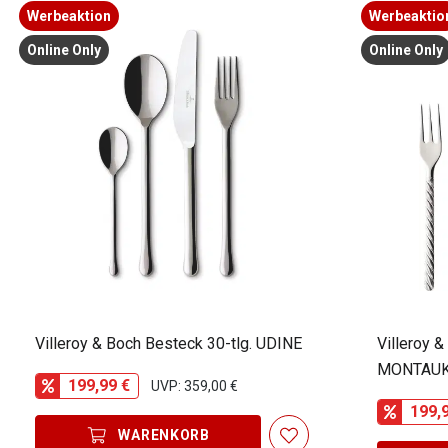
Werbeaktion
Werbeaktio
Online Only
Online Only
Villeroy & Boch Besteck 30-tlg. UDINE
Villeroy &
MONTAU
199,99 €
UVP: 359,00 €
199,
WARENKORB