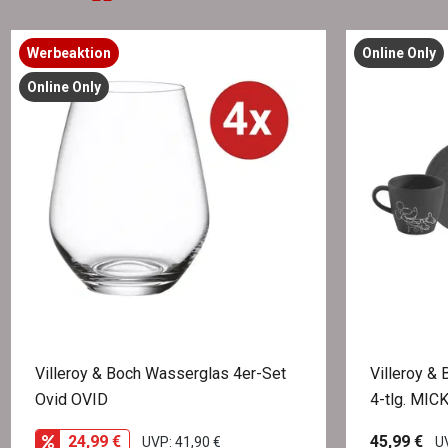
Werbeaktion
Online Only
Online Only
Villeroy & Boch Wasserglas 4er-Set
Villeroy &
Ovid OVID
4-tlg. MI
24,99 €
45,99 €
UVP: 41,90 €
UV