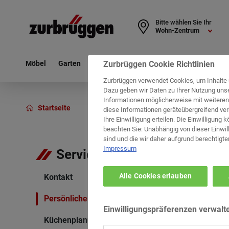
Bitte wählen Sie Ihr
Wohn-Zentrum
Zurbrüggen Cookie Richtlinien
Möbel
Garten
Haushalt
Deko & Textil
Leuchten
Zurbrüggen verwendet Cookies, um Inhalte 
Dazu geben wir Daten zu Ihrer Nutzung uns
Informationen möglicherweise mit weiter
Startseite
Service
Küchenplanung
diese Informationen geräteübergreifend ver
Ihre Einwilligung erteilen. Die Einwilligung 
beachten Sie: Unabhängig von dieser Einwill
sind und die wir daher aufgrund berechtigte
Impressum
Service
Alle Cookies erlauben
Kontakt
Persönliche Beratung
Einwilligungspräferenzen verwalt
Küchenplanung