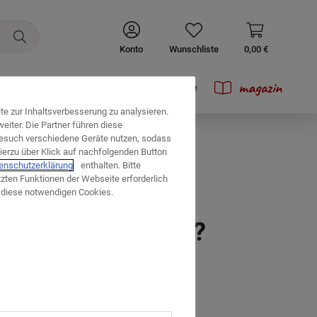
Konto
Wunschliste
0,00 €
magazin
Prospekte
e zur Inhaltsverbesserung zu analysieren.
iter. Die Partner führen diese
esuch verschiedene Geräte nutzen, sodass
ierzu über Klick auf nachfolgenden Button
enschutzerklärung
enthalten. Bitte
tzten Funktionen der Webseite erforderlich
uf diese notwendigen Cookies.
tes Wohn-Zentrum?
swahl