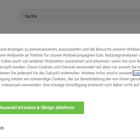
Sale %
Marken
Küchen
und Anzeigen zu personalisieren, auszuwerten und die Besuche unserer Webseit
erer Webseite an Partner für unsere Werbekampagnen bzw. Nutzungsanalysen we
en Daten auch von anderen Webseiten zusammen und erkennen, wenn Sie zum B
knüpft werden. Diese Cookies und Dienste verwenden wir aber nur, soweit Sie h
können Sie jederzeit für die Zukunft widerrufen. Weitere Infos sind in unserer
Dat
igung setzen wir notwendige Cookies, die zur Bereitstellung der von Ihnen genu
r Interessen verwenden. Ihre etwaige Einwilligung erstreckt sich daher nicht a
Welches ist ihr bevorzug
Auswahl erlauben & Übrige ablehnen
zurück zur Themen-Au
en