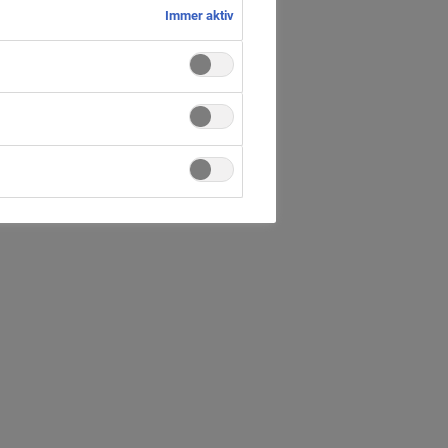
Immer aktiv
horst
d