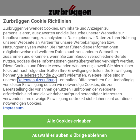
Zurbrüggen Cookie Richtlinien
Zurbrüggen verwendet Cookies, um Inhalte und Anzeigen zu
personalisieren, auszuwerten und die Besuche unserer Webseite zur
Inhaltsverbesserung zu analysieren. Dazu geben wir Daten zu Ihrer Nutzung
unserer Webseite an Partner für unsere Werbekampagnen bzw.
Startseite
Service
Küchenplanung
Nutzungsanalysen weiter. Die Partner führen diese Informationen
möglicherweise mit weiteren Daten auch von anderen Webseiten
zusammen und erkennen, wenn Sie zum Besuch verschiedene Geräte
nutzen, sodass diese Informationen geräteübergreifend verknüpft werden.
Diese Cookies und Dienste verwenden wir aber nur, soweit Sie hierzu über
Klick auf nachfolgenden Button Ihre Einwilligung erteilen. Die Einwilligung
Welches ist ihr bevorzugtes Wohn-
können Sie jederzeit für die Zukunft widerrufen. Weitere Infos sind in
Zentrum?
unserer
Datenschutzerklärung
enthalten. Bitte beachten Sie: Unabhängig
von dieser Einwilligung setzen wir notwendige Cookies, die zur
Bereitstellung der von Ihnen genutzten Funktionen der Webseite
erforderlich sind und die wir daher aufgrund berechtigter Interessen
zurück zur Themen-Auswahl
verwenden. Ihre etwaige Einwilligung erstreckt sich daher nicht auf diese
notwendigen Cookies.
Impressum
Wohn-Zentrum Unna
Alle Cookies erlauben
Wohn-Zentrum Delmenhorst
Auswahl erlauben & Übrige ablehnen