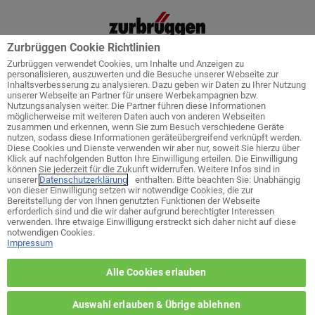
Zurbrüggen Cookie Richtlinien
Zurbrüggen verwendet Cookies, um Inhalte und Anzeigen zu
personalisieren, auszuwerten und die Besuche unserer Webseite zur
Inhaltsverbesserung zu analysieren. Dazu geben wir Daten zu Ihrer Nutzung
unserer Webseite an Partner für unsere Werbekampagnen bzw.
Startseite
Service
Küchenplanung
Nutzungsanalysen weiter. Die Partner führen diese Informationen
möglicherweise mit weiteren Daten auch von anderen Webseiten
zusammen und erkennen, wenn Sie zum Besuch verschiedene Geräte
nutzen, sodass diese Informationen geräteübergreifend verknüpft werden.
Diese Cookies und Dienste verwenden wir aber nur, soweit Sie hierzu über
Klick auf nachfolgenden Button Ihre Einwilligung erteilen. Die Einwilligung
Welches ist ihr bevorzugtes Wohn-
können Sie jederzeit für die Zukunft widerrufen. Weitere Infos sind in
Zentrum?
unserer
Datenschutzerklärung
enthalten. Bitte beachten Sie: Unabhängig
von dieser Einwilligung setzen wir notwendige Cookies, die zur
Bereitstellung der von Ihnen genutzten Funktionen der Webseite
erforderlich sind und die wir daher aufgrund berechtigter Interessen
zurück zur Themen-Auswahl
verwenden. Ihre etwaige Einwilligung erstreckt sich daher nicht auf diese
notwendigen Cookies.
Impressum
Wohn-Zentrum Unna
Alle Cookies erlauben
Wohn-Zentrum Delmenhorst
Auswahl erlauben & Übrige ablehnen