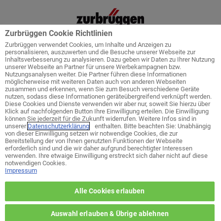
Zurbrüggen Cookie Richtlinien
Zurbrüggen verwendet Cookies, um Inhalte und Anzeigen zu
personalisieren, auszuwerten und die Besuche unserer Webseite zur
Inhaltsverbesserung zu analysieren. Dazu geben wir Daten zu Ihrer Nutzung
unserer Webseite an Partner für unsere Werbekampagnen bzw.
Startseite
Service
Küchenplanung
Nutzungsanalysen weiter. Die Partner führen diese Informationen
möglicherweise mit weiteren Daten auch von anderen Webseiten
zusammen und erkennen, wenn Sie zum Besuch verschiedene Geräte
nutzen, sodass diese Informationen geräteübergreifend verknüpft werden.
Diese Cookies und Dienste verwenden wir aber nur, soweit Sie hierzu über
Klick auf nachfolgenden Button Ihre Einwilligung erteilen. Die Einwilligung
Welches ist ihr bevorzugtes Wohn-
können Sie jederzeit für die Zukunft widerrufen. Weitere Infos sind in
Zentrum?
unserer
Datenschutzerklärung
enthalten. Bitte beachten Sie: Unabhängig
von dieser Einwilligung setzen wir notwendige Cookies, die zur
Bereitstellung der von Ihnen genutzten Funktionen der Webseite
erforderlich sind und die wir daher aufgrund berechtigter Interessen
zurück zur Themen-Auswahl
verwenden. Ihre etwaige Einwilligung erstreckt sich daher nicht auf diese
notwendigen Cookies.
Impressum
Wohn-Zentrum Unna
Alle Cookies erlauben
Wohn-Zentrum Delmenhorst
Auswahl erlauben & Übrige ablehnen