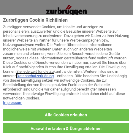
Zurbrüggen Cookie Richtlinien
Zurbrüggen verwendet Cookies, um Inhalte und Anzeigen zu
personalisieren, auszuwerten und die Besuche unserer Webseite zur
Inhaltsverbesserung zu analysieren. Dazu geben wir Daten zu Ihrer Nutzung
unserer Webseite an Partner für unsere Werbekampagnen bzw.
Startseite
Service
Küchenplanung
Nutzungsanalysen weiter. Die Partner führen diese Informationen
möglicherweise mit weiteren Daten auch von anderen Webseiten
zusammen und erkennen, wenn Sie zum Besuch verschiedene Geräte
nutzen, sodass diese Informationen geräteübergreifend verknüpft werden.
Diese Cookies und Dienste verwenden wir aber nur, soweit Sie hierzu über
Klick auf nachfolgenden Button Ihre Einwilligung erteilen. Die Einwilligung
Welches ist ihr bevorzugtes Wohn-
können Sie jederzeit für die Zukunft widerrufen. Weitere Infos sind in
Zentrum?
unserer
Datenschutzerklärung
enthalten. Bitte beachten Sie: Unabhängig
von dieser Einwilligung setzen wir notwendige Cookies, die zur
Bereitstellung der von Ihnen genutzten Funktionen der Webseite
erforderlich sind und die wir daher aufgrund berechtigter Interessen
zurück zur Themen-Auswahl
verwenden. Ihre etwaige Einwilligung erstreckt sich daher nicht auf diese
notwendigen Cookies.
Impressum
Wohn-Zentrum Unna
Alle Cookies erlauben
Wohn-Zentrum Delmenhorst
Auswahl erlauben & Übrige ablehnen