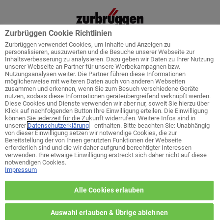
Zurbrüggen Cookie Richtlinien
Zurbrüggen verwendet Cookies, um Inhalte und Anzeigen zu
personalisieren, auszuwerten und die Besuche unserer Webseite zur
Inhaltsverbesserung zu analysieren. Dazu geben wir Daten zu Ihrer Nutzung
unserer Webseite an Partner für unsere Werbekampagnen bzw.
Startseite
Service
Küchenplanung
Nutzungsanalysen weiter. Die Partner führen diese Informationen
möglicherweise mit weiteren Daten auch von anderen Webseiten
zusammen und erkennen, wenn Sie zum Besuch verschiedene Geräte
nutzen, sodass diese Informationen geräteübergreifend verknüpft werden.
Diese Cookies und Dienste verwenden wir aber nur, soweit Sie hierzu über
Klick auf nachfolgenden Button Ihre Einwilligung erteilen. Die Einwilligung
Welches ist ihr bevorzugtes Wohn-
können Sie jederzeit für die Zukunft widerrufen. Weitere Infos sind in
Zentrum?
unserer
Datenschutzerklärung
enthalten. Bitte beachten Sie: Unabhängig
von dieser Einwilligung setzen wir notwendige Cookies, die zur
Bereitstellung der von Ihnen genutzten Funktionen der Webseite
erforderlich sind und die wir daher aufgrund berechtigter Interessen
zurück zur Themen-Auswahl
verwenden. Ihre etwaige Einwilligung erstreckt sich daher nicht auf diese
notwendigen Cookies.
Impressum
Wohn-Zentrum Unna
Alle Cookies erlauben
Wohn-Zentrum Delmenhorst
Auswahl erlauben & Übrige ablehnen