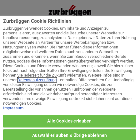
Zurbrüggen Cookie Richtlinien
Zurbrüggen verwendet Cookies, um Inhalte und Anzeigen zu
personalisieren, auszuwerten und die Besuche unserer Webseite zur
Inhaltsverbesserung zu analysieren. Dazu geben wir Daten zu Ihrer Nutzung
unserer Webseite an Partner für unsere Werbekampagnen bzw.
Startseite
Service
Küchenplanung
Nutzungsanalysen weiter. Die Partner führen diese Informationen
möglicherweise mit weiteren Daten auch von anderen Webseiten
zusammen und erkennen, wenn Sie zum Besuch verschiedene Geräte
nutzen, sodass diese Informationen geräteübergreifend verknüpft werden.
Diese Cookies und Dienste verwenden wir aber nur, soweit Sie hierzu über
Klick auf nachfolgenden Button Ihre Einwilligung erteilen. Die Einwilligung
Welches ist ihr bevorzugtes Wohn-
können Sie jederzeit für die Zukunft widerrufen. Weitere Infos sind in
Zentrum?
unserer
Datenschutzerklärung
enthalten. Bitte beachten Sie: Unabhängig
von dieser Einwilligung setzen wir notwendige Cookies, die zur
Bereitstellung der von Ihnen genutzten Funktionen der Webseite
erforderlich sind und die wir daher aufgrund berechtigter Interessen
zurück zur Themen-Auswahl
verwenden. Ihre etwaige Einwilligung erstreckt sich daher nicht auf diese
notwendigen Cookies.
Impressum
Wohn-Zentrum Unna
Alle Cookies erlauben
Wohn-Zentrum Delmenhorst
Auswahl erlauben & Übrige ablehnen