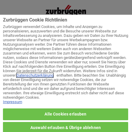
Zurbrüggen Cookie Richtlinien
Zurbrüggen verwendet Cookies, um Inhalte und Anzeigen zu
personalisieren, auszuwerten und die Besuche unserer Webseite zur
Inhaltsverbesserung zu analysieren. Dazu geben wir Daten zu Ihrer Nutzung
unserer Webseite an Partner für unsere Werbekampagnen bzw.
Startseite
Service
Küchenplanung
Nutzungsanalysen weiter. Die Partner führen diese Informationen
möglicherweise mit weiteren Daten auch von anderen Webseiten
zusammen und erkennen, wenn Sie zum Besuch verschiedene Geräte
nutzen, sodass diese Informationen geräteübergreifend verknüpft werden.
Diese Cookies und Dienste verwenden wir aber nur, soweit Sie hierzu über
Klick auf nachfolgenden Button Ihre Einwilligung erteilen. Die Einwilligung
Welches ist ihr bevorzugtes Wohn-
können Sie jederzeit für die Zukunft widerrufen. Weitere Infos sind in
Zentrum?
unserer
Datenschutzerklärung
enthalten. Bitte beachten Sie: Unabhängig
von dieser Einwilligung setzen wir notwendige Cookies, die zur
Bereitstellung der von Ihnen genutzten Funktionen der Webseite
erforderlich sind und die wir daher aufgrund berechtigter Interessen
zurück zur Themen-Auswahl
verwenden. Ihre etwaige Einwilligung erstreckt sich daher nicht auf diese
notwendigen Cookies.
Impressum
Wohn-Zentrum Unna
Alle Cookies erlauben
Wohn-Zentrum Delmenhorst
Auswahl erlauben & Übrige ablehnen