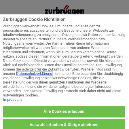
Zurbrüggen Cookie Richtlinien
Zurbrüggen verwendet Cookies, um Inhalte und Anzeigen zu
personalisieren, auszuwerten und die Besuche unserer Webseite zur
Inhaltsverbesserung zu analysieren. Dazu geben wir Daten zu Ihrer Nutzung
unserer Webseite an Partner für unsere Werbekampagnen bzw.
Startseite
Service
Küchenplanung
Nutzungsanalysen weiter. Die Partner führen diese Informationen
möglicherweise mit weiteren Daten auch von anderen Webseiten
zusammen und erkennen, wenn Sie zum Besuch verschiedene Geräte
nutzen, sodass diese Informationen geräteübergreifend verknüpft werden.
Diese Cookies und Dienste verwenden wir aber nur, soweit Sie hierzu über
Klick auf nachfolgenden Button Ihre Einwilligung erteilen. Die Einwilligung
Welches ist ihr bevorzugtes Wohn-
können Sie jederzeit für die Zukunft widerrufen. Weitere Infos sind in
Zentrum?
unserer
Datenschutzerklärung
enthalten. Bitte beachten Sie: Unabhängig
von dieser Einwilligung setzen wir notwendige Cookies, die zur
Bereitstellung der von Ihnen genutzten Funktionen der Webseite
erforderlich sind und die wir daher aufgrund berechtigter Interessen
zurück zur Themen-Auswahl
verwenden. Ihre etwaige Einwilligung erstreckt sich daher nicht auf diese
notwendigen Cookies.
Impressum
Wohn-Zentrum Unna
Alle Cookies erlauben
Wohn-Zentrum Delmenhorst
Auswahl erlauben & Übrige ablehnen