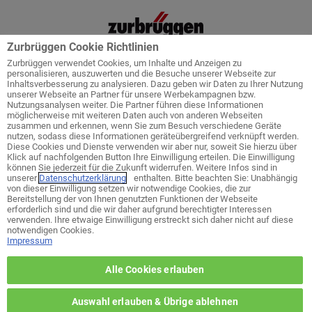
Zurbrüggen Cookie Richtlinien
Zurbrüggen verwendet Cookies, um Inhalte und Anzeigen zu
personalisieren, auszuwerten und die Besuche unserer Webseite zur
Inhaltsverbesserung zu analysieren. Dazu geben wir Daten zu Ihrer Nutzung
unserer Webseite an Partner für unsere Werbekampagnen bzw.
Startseite
Service
Küchenplanung
Nutzungsanalysen weiter. Die Partner führen diese Informationen
möglicherweise mit weiteren Daten auch von anderen Webseiten
zusammen und erkennen, wenn Sie zum Besuch verschiedene Geräte
nutzen, sodass diese Informationen geräteübergreifend verknüpft werden.
Diese Cookies und Dienste verwenden wir aber nur, soweit Sie hierzu über
Klick auf nachfolgenden Button Ihre Einwilligung erteilen. Die Einwilligung
Welches ist ihr bevorzugtes Wohn-
können Sie jederzeit für die Zukunft widerrufen. Weitere Infos sind in
Zentrum?
unserer
Datenschutzerklärung
enthalten. Bitte beachten Sie: Unabhängig
von dieser Einwilligung setzen wir notwendige Cookies, die zur
Bereitstellung der von Ihnen genutzten Funktionen der Webseite
erforderlich sind und die wir daher aufgrund berechtigter Interessen
zurück zur Themen-Auswahl
verwenden. Ihre etwaige Einwilligung erstreckt sich daher nicht auf diese
notwendigen Cookies.
Impressum
Wohn-Zentrum Unna
Alle Cookies erlauben
Wohn-Zentrum Delmenhorst
Auswahl erlauben & Übrige ablehnen