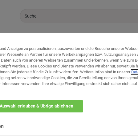
Sale %
Marken
Küchen
und Anzeigen zu personalisieren, auszuwerten und die Besuche unserer Webseit
erer Webseite an Partner für unsere Werbekampagnen bzw. Nutzungsanalysen we
en Daten auch von anderen Webseiten zusammen und erkennen, wenn Sie zum B
knüpft werden. Diese Cookies und Dienste verwenden wir aber nur, soweit Sie h
können Sie jederzeit für die Zukunft widerrufen. Weitere Infos sind in unserer
Dat
igung setzen wir notwendige Cookies, die zur Bereitstellung der von Ihnen genu
r Interessen verwenden. Ihre etwaige Einwilligung erstreckt sich daher nicht a
Welches ist ihr bevorzug
Auswahl erlauben & Übrige ablehnen
zurück zur Themen-Au
en