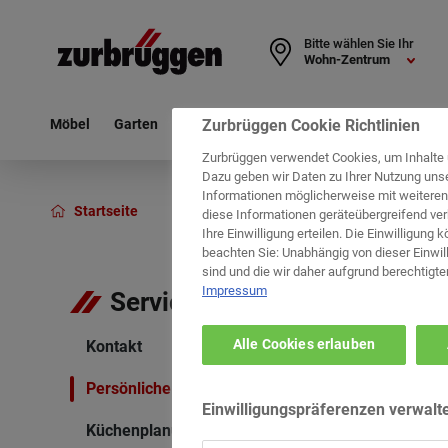
Bitte wählen Sie Ihr
Wohn-Zentrum
Zurbrüggen Cookie Richtlinien
Möbel
Garten
Haushalt
Deko & Textil
Leuchten
Zurbrüggen verwendet Cookies, um Inhalte 
Dazu geben wir Daten zu Ihrer Nutzung uns
Informationen möglicherweise mit weiter
Startseite
Service
Küchenplanung
diese Informationen geräteübergreifend ver
Ihre Einwilligung erteilen. Die Einwilligung 
beachten Sie: Unabhängig von dieser Einwill
sind und die wir daher aufgrund berechtigte
Impressum
Service
Alle Cookies erlauben
Kontakt
Persönliche Beratung
Einwilligungspräferenzen verwalt
Küchenplanung