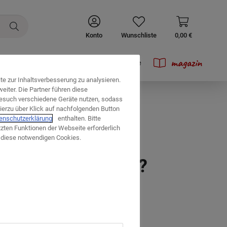
Konto
Wunschliste
0,00 €
magazin
Prospekte
e zur Inhaltsverbesserung zu analysieren.
iter. Die Partner führen diese
esuch verschiedene Geräte nutzen, sodass
ierzu über Klick auf nachfolgenden Button
enschutzerklärung
enthalten. Bitte
tzten Funktionen der Webseite erforderlich
uf diese notwendigen Cookies.
tes Wohn-Zentrum?
swahl