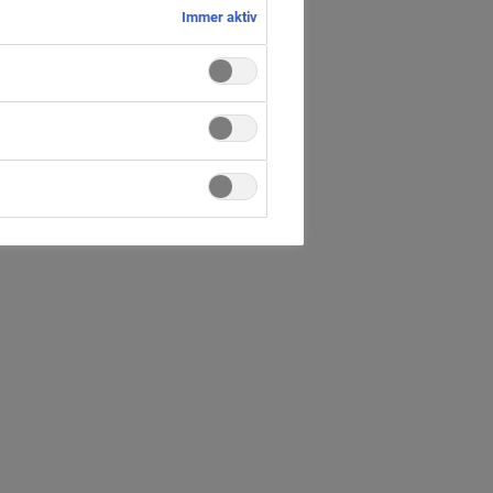
Immer aktiv
horst
d