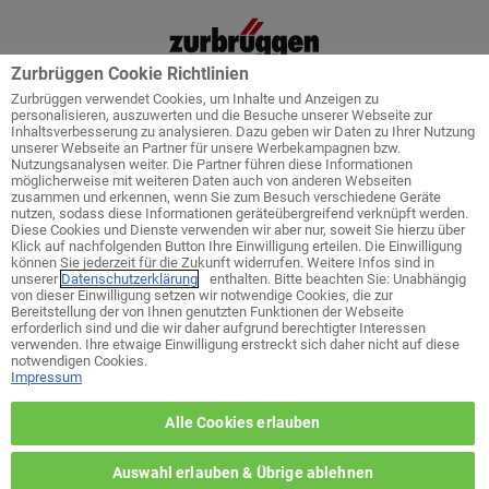
Zurbrüggen Cookie Richtlinien
Zurbrüggen verwendet Cookies, um Inhalte und Anzeigen zu
personalisieren, auszuwerten und die Besuche unserer Webseite zur
Inhaltsverbesserung zu analysieren. Dazu geben wir Daten zu Ihrer Nutzung
unserer Webseite an Partner für unsere Werbekampagnen bzw.
Startseite
Service
Küchenplanung
Nutzungsanalysen weiter. Die Partner führen diese Informationen
möglicherweise mit weiteren Daten auch von anderen Webseiten
zusammen und erkennen, wenn Sie zum Besuch verschiedene Geräte
nutzen, sodass diese Informationen geräteübergreifend verknüpft werden.
Diese Cookies und Dienste verwenden wir aber nur, soweit Sie hierzu über
Klick auf nachfolgenden Button Ihre Einwilligung erteilen. Die Einwilligung
Welches ist ihr bevorzugtes Wohn-
können Sie jederzeit für die Zukunft widerrufen. Weitere Infos sind in
Zentrum?
unserer
Datenschutzerklärung
enthalten. Bitte beachten Sie: Unabhängig
von dieser Einwilligung setzen wir notwendige Cookies, die zur
Bereitstellung der von Ihnen genutzten Funktionen der Webseite
erforderlich sind und die wir daher aufgrund berechtigter Interessen
zurück zur Themen-Auswahl
verwenden. Ihre etwaige Einwilligung erstreckt sich daher nicht auf diese
notwendigen Cookies.
Impressum
Wohn-Zentrum Unna
Alle Cookies erlauben
Wohn-Zentrum Delmenhorst
Auswahl erlauben & Übrige ablehnen