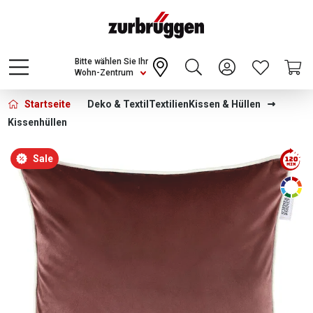
Choose a different country or region to see
content for your location and shop online
CONTINUE
Bitte wählen Sie Ihr
Wohn-Zentrum
Startseite
Deko & Textil
Textilien
Kissen & Hüllen
Kissenhüllen
Bildergalerie überspringen
Sale