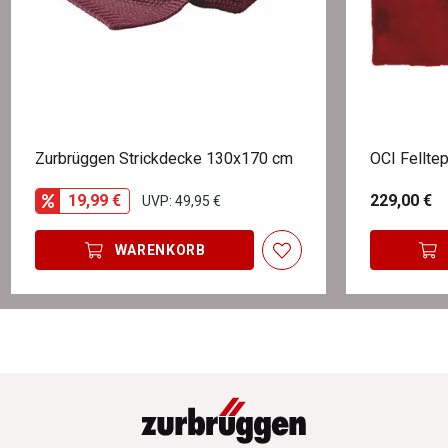
Zurbrüggen Strickdecke 130x170 cm
OCI Fellt
19,99 €
229,00 €
UVP: 49,95 €
WARENKORB