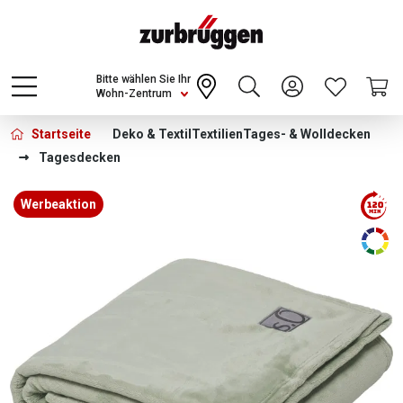
Choose a different country or region to see
content for your location and shop online
CONTINUE
Bitte wählen Sie Ihr
Wohn-Zentrum
Startseite
Deko & Textil
Textilien
Tages- & Wolldecken
Tagesdecken
Bildergalerie überspringen
Werbeaktion