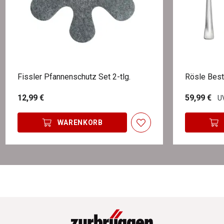
Fissler Pfannenschutz Set 2-tlg.
Rösle Best
12,99 €
59,99 €
UV
WARENKORB