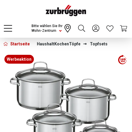
Choose a different country or region to see
content for your location and shop online
CONTINUE
Bitte wählen Sie Ihr
Wohn-Zentrum
Startseite
Haushalt
Kochen
Töpfe
Topfsets
Bildergalerie überspringen
Werbeaktion