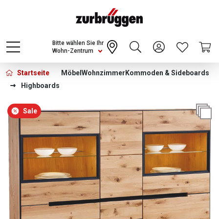
Choose a different country or region to see
content for your location and shop online
CONTINUE
Bitte wählen Sie Ihr
Wohn-Zentrum
Startseite
Möbel
Wohnzimmer
Kommoden & Sideboards
Highboards
Bildergalerie überspringen
Sale