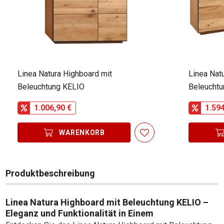
Linea Natura Highboard mit
Linea Nat
Beleuchtung KELIO
Beleucht
1.006,90 €
1.594
WARENKORB
Produktbeschreibung
Linea Natura Highboard mit Beleuchtung KELIO –
Eleganz und Funktionalität in Einem