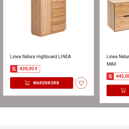
Linea Natura Highboard LINEA
Linea Natu
MAX
439,30 €
645,0
WARENKORB