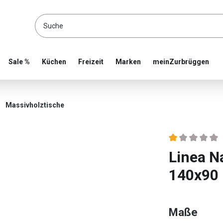
location and shop online
Sale %
Küchen
Freizeit
Marken
meinZurbrüggen
Massivholztische
Durchschnittlic
Linea N
140x90
ausw
Maße