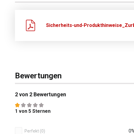
Sicherheits-und-Produkthinweise_Zurb
Bewertungen
2 von 2 Bewertungen
Durchschnittliche Bewertung von 1 von 5 Sternen
1 von 5 Sternen
2 von 2 Bewertungen
0
Perfekt (0)