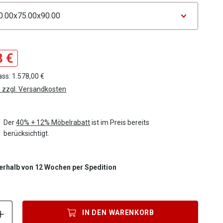
tor Maße
8 €
ss: 1.578,00 €
. zzgl. Versandkosten
Der
40% + 12% Möbelrabatt
ist im Preis bereits
berücksichtigt.
nnerhalb von 12 Wochen per Spedition
Produkt Anzahl: Gib den gewünschten Wert ein oder benutze die S
IN DEN
WARENKORB