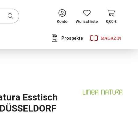
CONTINUE
Konto
Wunschliste
0,00 €
Prospekte
he Bewertung von 1 von 5 Sternen
atura Esstisch
 DÜSSELDORF
ählen