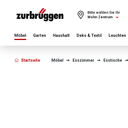
Choose a different country or region to see content for your 
Bitte wählen Sie Ihr
Wohn-Zentrum
Möbel
Garten
Haushalt
Deko & Textil
Leuchten
Startseite
Möbel
Esszimmer
Esstische