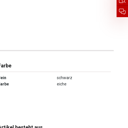
Farbe
Bein
schwarz
Farbe
eiche
Artikel besteht aus