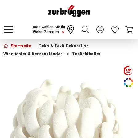
Choose a different country or region to see
content for your location and shop online
CONTINUE
Bitte wählen Sie Ihr
Wohn-Zentrum
Startseite
Deko & Textil
Dekoration
Windlichter & Kerzenständer
Teelichthalter
Bildergalerie überspringen