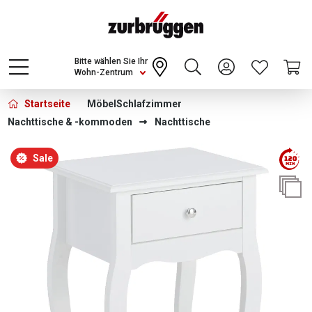
Choose a different country or region to see
content for your location and shop online
CONTINUE
Bitte wählen Sie Ihr
Wohn-Zentrum
Startseite
Möbel
Schlafzimmer
Nachttische & -kommoden
Nachttische
Bildergalerie überspringen
Sale