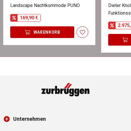
Landscape Nachtkommode PUNO
Dieter Knol
Funktions
169,90 €
2.975,
WARENKORB
Unternehmen