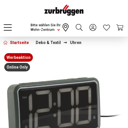
Choose a different country or region to see
content for your location and shop online
CONTINUE
Bitte wählen Sie Ihr
Wohn-Zentrum
Startseite
Deko & Textil
Uhren
Bildergalerie überspringen
Werbeaktion
Online Only