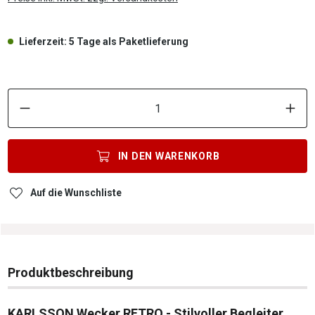
Lieferzeit: 5 Tage als Paketlieferung
P
IN DEN
WARENKORB
Auf die Wunschliste
Produktbeschreibung
KARLSSON Wecker RETRO - Stilvoller Begleiter