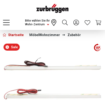
Choose a different country or region to see
content for your location and shop online
CONTINUE
Bitte wählen Sie Ihr
Wohn-Zentrum
Startseite
Möbel
Wohnzimmer
Zubehör
Bildergalerie überspringen
Sale