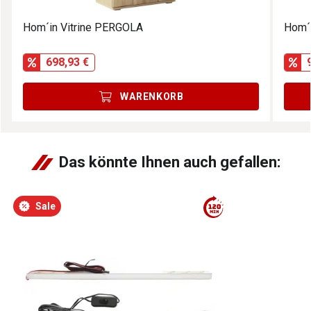
Hom´in Vitrine PERGOLA
Hom´
698,93 €
WARENKORB
Das könnte Ihnen auch gefallen:
Sale