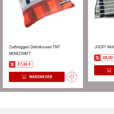
Zurbrüggen Dekokissen TNT
JOOP! Woh
MINECRAFT
48,00 
27,46 €
WARENKORB