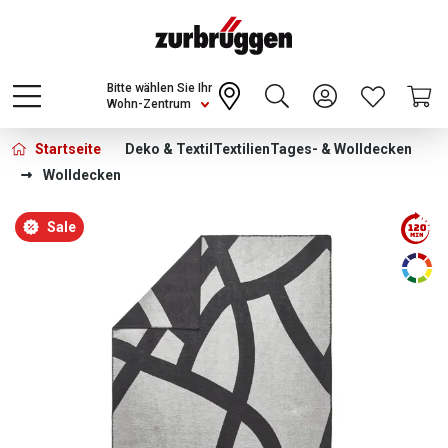
Choose a different country or region to see
content for your location and shop online
CONTINUE
Bitte wählen Sie Ihr
Wohn-Zentrum
Startseite
Deko & Textil
Textilien
Tages- & Wolldecken
Wolldecken
Bildergalerie überspringen
Sale