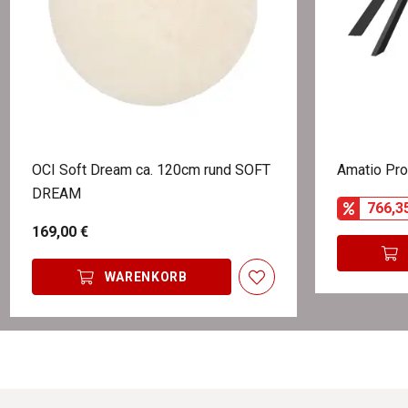
OCI Soft Dream ca. 120cm rund SOFT
Amatio Pro
DREAM
766,3
169,00 €
WARENKORB