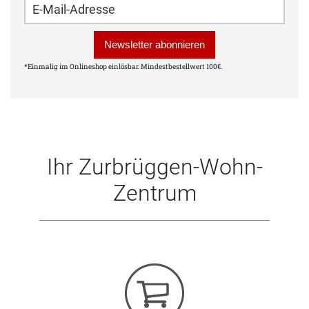
Name (leer lassen)
E-Mail-Adresse für die Newsletter-Anmeldung
Telefon (leer lassen)
Newsletter abonnieren
*Einmalig im Onlineshop einlösbar. Mindestbestellwert 100€.
Ihr Zurbrüggen-Wohn-
Zentrum